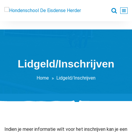
Spring
naar
Waar hobby en gezelligheid hand in hand gaan
de
inhoud
Lidgeld/Inschrijven
Home
Lidgeld/Inschrijven
Indien je meer informatie wilt voor het inschrijven kan je een